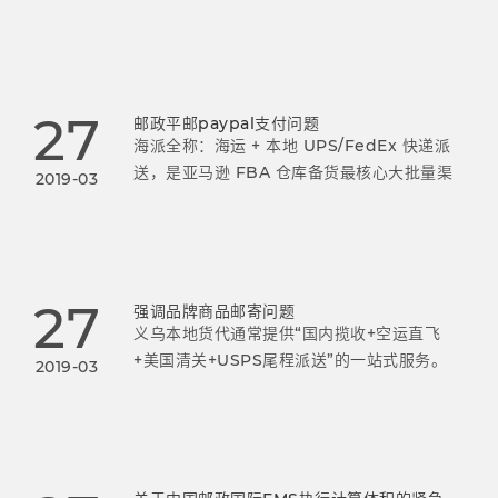
1月28日(正月初七)正式上班美国小包操作安
排:1月19日为最后截单时间，当天收的货，1月
21日航班飞掉；1月
27
邮政平邮paypal支付问题
海派全称：海运 + 本地 UPS/FedEx 快递派
送，是亚马逊 FBA 仓库备货最核心大批量渠
2019-03
道，双清包税 DDP 模式，义乌绝大多数中大
卖主力备货方式，Y2 仓、普通 FBA 仓通用。
27
强调品牌商品邮寄问题
义乌本地货代通常提供“国内揽收+空运直飞
+美国清关+USPS尾程派送”的一站式服务。
2019-03