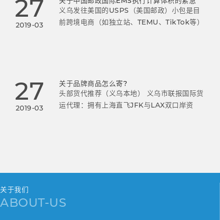
27
关于中国邮政国际EMS执行计算体积的紧急
义乌发往美国的USPS（美国邮政）小包是目
前跨境电商（如独立站、TEMU、TikTok等）
2019-03
非常主流的物流方式。
27
关于品牌商品怎么寄?
头部货代推荐（义乌本地） 义乌市联报国际货
运代理：拥有上海直飞JFK与LAX双口岸资
2019-03
源，每周11班航班，95%以上货物10天内妥
投，双休日正常交邮。
关于我们
ABOUT-US